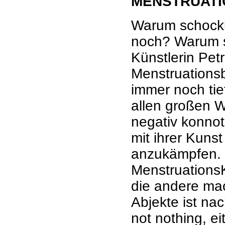
MENSTRUATI
Warum schocki
noch? Warum s
Künstlerin Pet
Menstruationsb
immer noch tie
allen großen W
negativ konnoti
mit ihrer Kuns
anzukämpfen. S
MenstruationsKu
die andere ma
Abjekte ist nac
not nothing, e