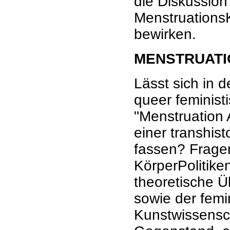
die Diskussion
Menstruations
bewirken.
MENSTRUATI
Lässt sich in 
queer feminist
"Menstruation 
einer transhis
fassen? Frage
KörperPolitike
theoretische Ü
sowie der femi
Kunstwissensch