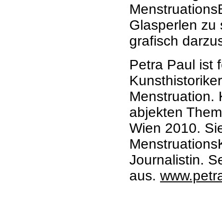
MenstruationsB
Glasperlen zu 
grafisch darzu
Petra Paul ist 
Kunsthistorike
Menstruation. 
abjekten Themas
Wien 2010. Sie 
MenstruationsK
Journalistin. S
aus.
www.petr