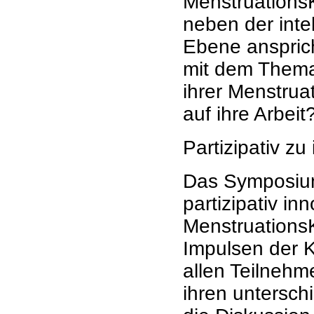
MenstruationsK
neben der intel
Ebene ansprich
mit dem Thema 
ihrer Menstrua
auf ihre Arbeit
Partizipativ z
Das Symposium
partizipativ in
MenstruationsKu
Impulsen der 
allen Teilnehme
ihren untersch